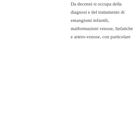
Da decenni si occupa della
diagnosi e del trattamento di
emangiomi infantili,
malformazioni venose, linfatiche
e artero‑venose, con particolare
attenzione alle lesioni complesse
del volto e delle vie respiratorie
superiori.
Ha una delle più vaste casistiche
al mondo nel trattamento delle
malformazioni vascolari e riceve
e tratta ogni settimana pazienti da
tutto il mondo. Ha aiutato a
curare pazienti da:
USA, Canada
, Messico, Cile,
Perù, Argentina, Colombia,