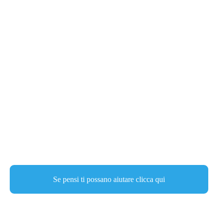
Trattamenti Innovativi e Mini-
Invasivi:
La Nuova Frontiera nella Cura della
Malformazione Vascolare
In questa pagina trovi le nuove tecnologie al servizio del
trattamento di angioma e malformazione vascolare
Se pensi ti possano aiutare clicca qui